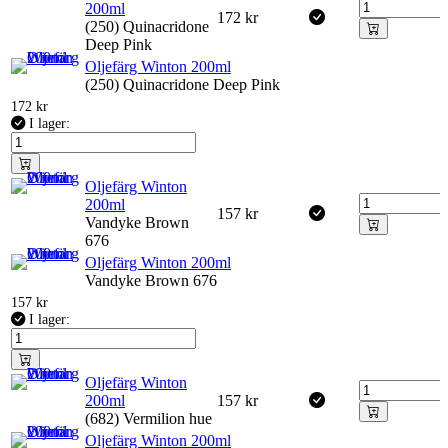
200ml
172
kr
(250) Quinacridone
Deep Pink
Oljefärg Winton 200ml
(250) Quinacridone Deep Pink
172
kr
I lager:
Oljefärg Winton
200ml
157
kr
Vandyke Brown
676
Oljefärg Winton 200ml
Vandyke Brown 676
157
kr
I lager:
Oljefärg Winton
200ml
157
kr
(682) Vermilion hue
Oljefärg Winton 200ml