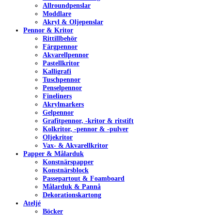
Allroundpenslar
Moddlare
Akryl & Oljepenslar
Pennor & Kritor
Rittillbehör
Färgpennor
Akvarellpennor
Pastellkritor
Kalligrafi
Tuschpennor
Penselpennor
Fineliners
Akrylmarkers
Gelpennor
Grafitpennor, -kritor & ritstift
Kolkritor, -pennor & -pulver
Oljekritor
Vax- & Akvarellkritor
Papper & Målarduk
Konstnärspapper
Konstnärsblock
Passepartout & Foamboard
Målarduk & Pannå
Dekorationskartong
Ateljé
Böcker