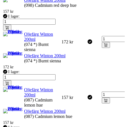
Oljefärg Winton 200ml
(098) Cadmium red deep hue
157
kr
I lager:
Oljefärg Winton
200ml
172
kr
(074 *) Burnt
sienna
Oljefärg Winton 200ml
(074 *) Burnt sienna
172
kr
I lager:
Oljefärg Winton
200ml
157
kr
(087) Cadmium
lemon hue
Oljefärg Winton 200ml
(087) Cadmium lemon hue
157
kr