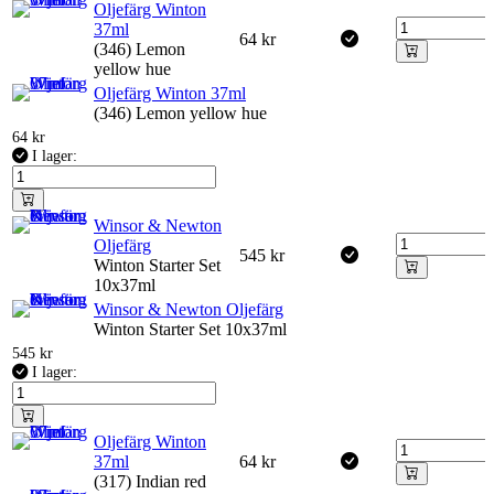
Oljefärg Winton
37ml
64
kr
(346) Lemon
yellow hue
Oljefärg Winton 37ml
(346) Lemon yellow hue
64
kr
I lager:
Winsor & Newton
Oljefärg
545
kr
Winton Starter Set
10x37ml
Winsor & Newton Oljefärg
Winton Starter Set 10x37ml
545
kr
I lager:
Oljefärg Winton
37ml
64
kr
(317) Indian red