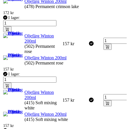
Oljefärg Winton 200ml
(478) Permanent crimson lake
172
kr
I lager:
Oljefärg Winton
200ml
157
kr
(502) Permanent
rose
Oljefärg Winton 200ml
(502) Permanent rose
157
kr
I lager:
Oljefärg Winton
200ml
157
kr
(415) Soft mixing
white
Oljefärg Winton 200ml
(415) Soft mixing white
157
kr