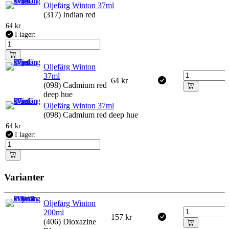
Oljefärg Winton 37ml
(317) Indian red
64
kr
I lager:
Oljefärg Winton
37ml
64
kr
(098) Cadmium red
deep hue
Oljefärg Winton 37ml
(098) Cadmium red deep hue
64
kr
I lager:
Varianter
Oljefärg Winton
200ml
157
kr
(406) Dioxazine