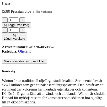
I lager
(538) Prussian blue
Fler varianter
−
+
Lägg i varukorg
−
+
Lägg i varukorg
Artikelnummer:
46378-405086-7
Kategori:
Oljefärg
Mer information om produkten
Beskrivning
Winton är en traditionell oljefärg i studiekvalitet. Sortimentet består
av 47 kulörer som ger ett balanserat färgspektrum. Den består av ett
sortiment där kulörerna har likartade egenskaper och konsistens.
Därför är färgerna lätta att använda och att blanda. Winton är särskilt
lämpad för nybörjare samt för konstnärer som söker en bra oljefärg
till ett ekonomiskt pris.