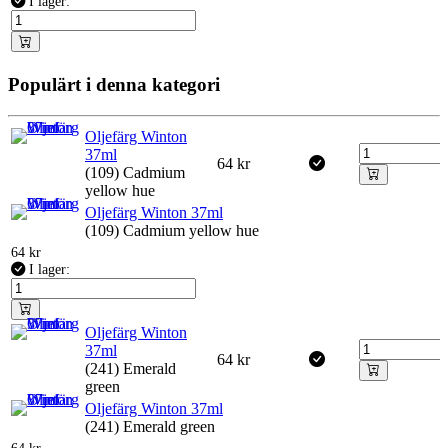
I lager:
Populärt i denna kategori
Oljefärg Winton
37ml
64
kr
(109) Cadmium
yellow hue
Oljefärg Winton 37ml
(109) Cadmium yellow hue
64
kr
I lager:
Oljefärg Winton
37ml
64
kr
(241) Emerald
green
Oljefärg Winton 37ml
(241) Emerald green
64
kr