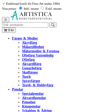
Etablerad butik för Fine-Art sedan 1984
Visa priser:
Inkl. moms
Exkl. moms
0
kr
Färger & Medier
Akrylfärg
Målartillbehör
Målarmedier & Fernissa
Oljefärg Vattenlöslig
Oljefärg
Akvarellfärg
Gouachefärg
Skolfärger
Tusch
Sprayfärger
Textil- & Hobbyfärg
Penslar
Specialpenslar
Akvarellpenslar
Penselset
Kinapenslar
Schablon & Ådring