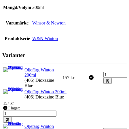
Mängd/Volym
200ml
Varumärke
Winsor & Newton
Produktserie
W&N Winton
Varianter
Oljefärg Winton
200ml
157
kr
(406) Dioxazine
Blue
Oljefärg Winton 200ml
(406) Dioxazine Blue
157
kr
I lager:
Oljefärg Winton