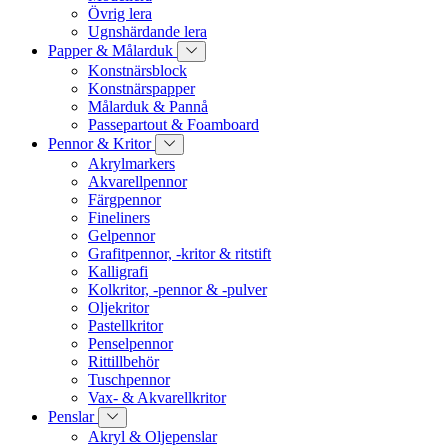
Övrig lera
Ugnshärdande lera
Papper & Målarduk
Konstnärsblock
Konstnärspapper
Målarduk & Pannå
Passepartout & Foamboard
Pennor & Kritor
Akrylmarkers
Akvarellpennor
Färgpennor
Fineliners
Gelpennor
Grafitpennor, -kritor & ritstift
Kalligrafi
Kolkritor, -pennor & -pulver
Oljekritor
Pastellkritor
Penselpennor
Rittillbehör
Tuschpennor
Vax- & Akvarellkritor
Penslar
Akryl & Oljepenslar