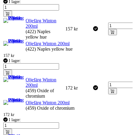
I lager:
Oljefärg Winton
200ml
157
kr
(422) Naples
yellow hue
Oljefärg Winton 200ml
(422) Naples yellow hue
157
kr
I lager:
Oljefärg Winton
200ml
172
kr
(459) Oxide of
chromium
Oljefärg Winton 200ml
(459) Oxide of chromium
172
kr
I lager: