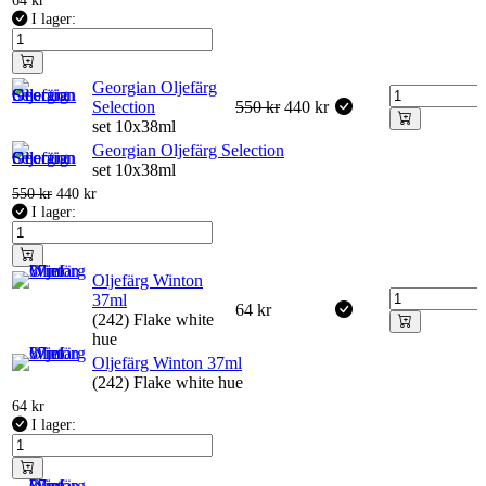
I lager:
Georgian Oljefärg
Selection
550
kr
440
kr
set 10x38ml
Georgian Oljefärg Selection
set 10x38ml
550
kr
440
kr
I lager:
Oljefärg Winton
37ml
64
kr
(242) Flake white
hue
Oljefärg Winton 37ml
(242) Flake white hue
64
kr
I lager: