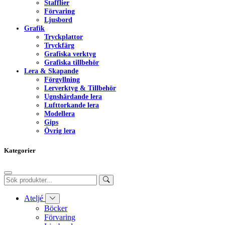
Stafflier
Förvaring
Ljusbord
Grafik
Tryckplattor
Tryckfärg
Grafiska verktyg
Grafiska tillbehör
Lera & Skapande
Förgyllning
Lerverktyg & Tillbehör
Ugnshärdande lera
Lufttorkande lera
Modellera
Gips
Övrig lera
Kategorier
Ateljé
Böcker
Förvaring