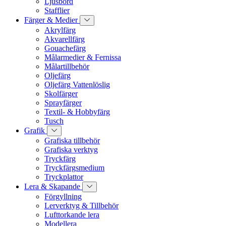
Ljusbord
Stafflier
Färger & Medier
Akrylfärg
Akvarellfärg
Gouachefärg
Målarmedier & Fernissa
Målartillbehör
Oljefärg
Oljefärg Vattenlöslig
Skolfärger
Sprayfärger
Textil- & Hobbyfärg
Tusch
Grafik
Grafiska tillbehör
Grafiska verktyg
Tryckfärg
Tryckfärgsmedium
Tryckplattor
Lera & Skapande
Förgyllning
Lerverktyg & Tillbehör
Lufttorkande lera
Modellera