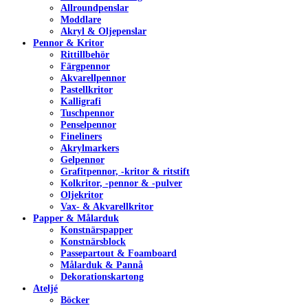
Allroundpenslar
Moddlare
Akryl & Oljepenslar
Pennor & Kritor
Rittillbehör
Färgpennor
Akvarellpennor
Pastellkritor
Kalligrafi
Tuschpennor
Penselpennor
Fineliners
Akrylmarkers
Gelpennor
Grafitpennor, -kritor & ritstift
Kolkritor, -pennor & -pulver
Oljekritor
Vax- & Akvarellkritor
Papper & Målarduk
Konstnärspapper
Konstnärsblock
Passepartout & Foamboard
Målarduk & Pannå
Dekorationskartong
Ateljé
Böcker