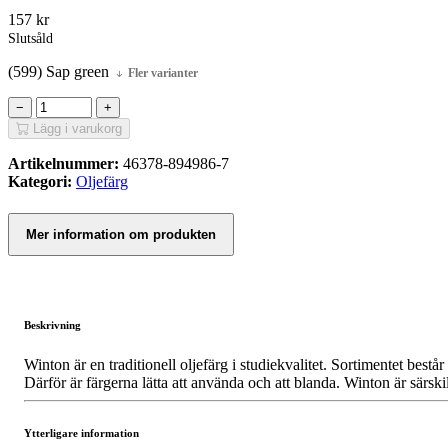
157
kr
Slutsåld
(599) Sap green
Fler varianter
−
+
Lägg i varukorg
Artikelnummer:
46378-894986-7
Kategori:
Oljefärg
Mer information om produkten
Beskrivning
Winton är en traditionell oljefärg i studiekvalitet. Sortimentet best
Därför är färgerna lätta att använda och att blanda. Winton är särski
Ytterligare information