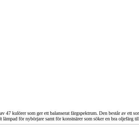
år av 47 kulörer som ger ett balanserat färgspektrum. Den består av ett s
lt lämpad för nybörjare samt för konstnärer som söker en bra oljefärg til