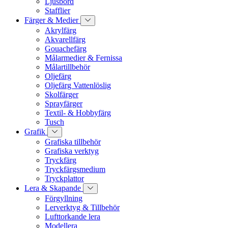
Ljusbord
Stafflier
Färger & Medier
Akrylfärg
Akvarellfärg
Gouachefärg
Målarmedier & Fernissa
Målartillbehör
Oljefärg
Oljefärg Vattenlöslig
Skolfärger
Sprayfärger
Textil- & Hobbyfärg
Tusch
Grafik
Grafiska tillbehör
Grafiska verktyg
Tryckfärg
Tryckfärgsmedium
Tryckplattor
Lera & Skapande
Förgyllning
Lerverktyg & Tillbehör
Lufttorkande lera
Modellera