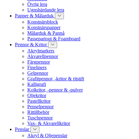
Övrig lera
Ugnshärdande lera
Papper & Målarduk
Konstnärsblock
Konstnärspapper
Målarduk & Pannå
Passepartout & Foamboard
Pennor & Kritor
Akrylmarkers
Akvarellpennor
Färgpennor
Fineliners
Gelpennor
Grafitpennor, -kritor & ritstift
Kalligrafi
Kolkritor, -pennor & -pulver
Oljekritor
Pastellkritor
Penselpennor
Rittillbehör
Tuschpennor
Vax- & Akvarellkritor
Penslar
Akryl & Oljepenslar