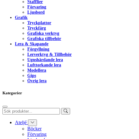
Stafflier
Förvaring
Ljusbord
Grafik
Tryckplattor
Tryckfärg
Grafiska verktyg
Grafiska tillbehör
Lera & Skapande
Förgyllning
Lerverktyg & Tillbehör
Ugnshärdande lera
Lufttorkande lera
Modellera
Gips
Övrig lera
Kategorier
Ateljé
Böcker
Förvaring