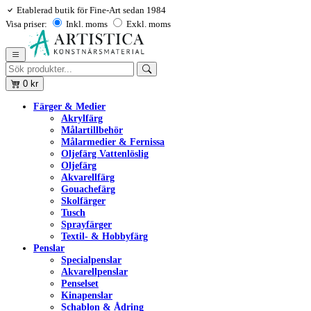
Etablerad butik för Fine-Art sedan 1984
Visa priser:
Inkl. moms
Exkl. moms
0
kr
Färger & Medier
Akrylfärg
Målartillbehör
Målarmedier & Fernissa
Oljefärg Vattenlöslig
Oljefärg
Akvarellfärg
Gouachefärg
Skolfärger
Tusch
Sprayfärger
Textil- & Hobbyfärg
Penslar
Specialpenslar
Akvarellpenslar
Penselset
Kinapenslar
Schablon & Ådring