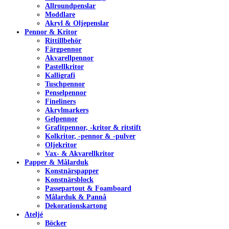
Allroundpenslar
Moddlare
Akryl & Oljepenslar
Pennor & Kritor
Rittillbehör
Färgpennor
Akvarellpennor
Pastellkritor
Kalligrafi
Tuschpennor
Penselpennor
Fineliners
Akrylmarkers
Gelpennor
Grafitpennor, -kritor & ritstift
Kolkritor, -pennor & -pulver
Oljekritor
Vax- & Akvarellkritor
Papper & Målarduk
Konstnärspapper
Konstnärsblock
Passepartout & Foamboard
Målarduk & Pannå
Dekorationskartong
Ateljé
Böcker