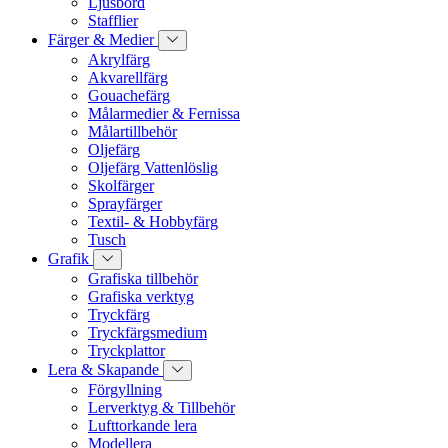
Ljusbord
Stafflier
Färger & Medier
Akrylfärg
Akvarellfärg
Gouachefärg
Målarmedier & Fernissa
Målartillbehör
Oljefärg
Oljefärg Vattenlöslig
Skolfärger
Sprayfärger
Textil- & Hobbyfärg
Tusch
Grafik
Grafiska tillbehör
Grafiska verktyg
Tryckfärg
Tryckfärgsmedium
Tryckplattor
Lera & Skapande
Förgyllning
Lerverktyg & Tillbehör
Lufttorkande lera
Modellera