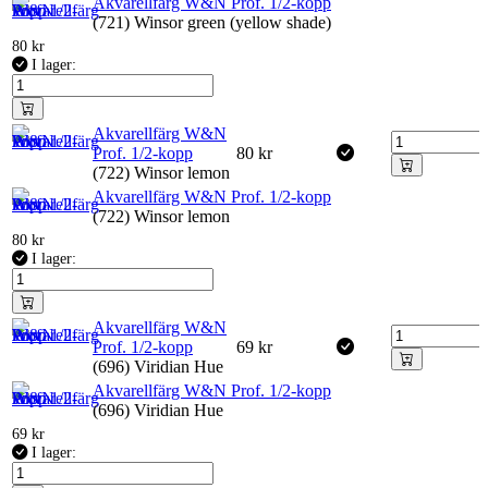
Akvarellfärg W&N Prof. 1/2-kopp
(721) Winsor green (yellow shade)
80
kr
I lager:
Akvarellfärg W&N
Prof. 1/2-kopp
80
kr
(722) Winsor lemon
Akvarellfärg W&N Prof. 1/2-kopp
(722) Winsor lemon
80
kr
I lager:
Akvarellfärg W&N
Prof. 1/2-kopp
69
kr
(696) Viridian Hue
Akvarellfärg W&N Prof. 1/2-kopp
(696) Viridian Hue
69
kr
I lager: