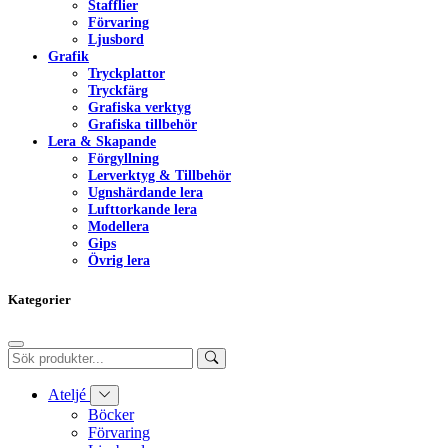
Stafflier
Förvaring
Ljusbord
Grafik
Tryckplattor
Tryckfärg
Grafiska verktyg
Grafiska tillbehör
Lera & Skapande
Förgyllning
Lerverktyg & Tillbehör
Ugnshärdande lera
Lufttorkande lera
Modellera
Gips
Övrig lera
Kategorier
Ateljé
Böcker
Förvaring