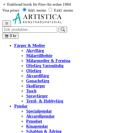
Etablerad butik för Fine-Art sedan 1984
Visa priser:
Inkl. moms
Exkl. moms
0
kr
Färger & Medier
Akrylfärg
Målartillbehör
Målarmedier & Fernissa
Oljefärg Vattenlöslig
Oljefärg
Akvarellfärg
Gouachefärg
Skolfärger
Tusch
Sprayfärger
Textil- & Hobbyfärg
Penslar
Specialpenslar
Akvarellpenslar
Penselset
Kinapenslar
Schablon & Ådring