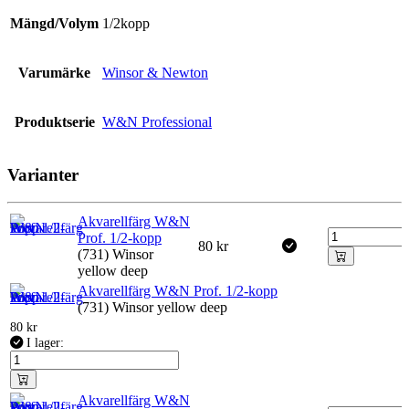
Mängd/Volym
1/2kopp
Varumärke
Winsor & Newton
Produktserie
W&N Professional
Varianter
Akvarellfärg W&N
Prof. 1/2-kopp
80
kr
(731) Winsor
yellow deep
Akvarellfärg W&N Prof. 1/2-kopp
(731) Winsor yellow deep
80
kr
I lager:
Akvarellfärg W&N