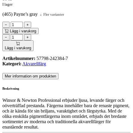
I lager
(465) Payne’s gray
Fler varianter
−
+
Lägg i varukorg
−
+
Lägg i varukorg
Artikelnummer:
57798-242384-7
Kategori:
Akvarellfärg
Mer information om produkten
Beskrivning
Winsor & Newton Professional erbjuder ljusa, levande färger och
oöverträffad prestanda. Färgerna innehåller bara de renaste pigment,
och är kända för sin briljans, varaktighet och färgstyrka. Med de
olika enskilda pigmentfärgerna inom området, erbjuds det bredaste
sortimentet av moderna och traditionella akvarellfärger för
enastående resultat.