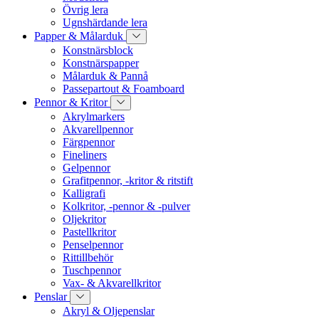
Övrig lera
Ugnshärdande lera
Papper & Målarduk
Konstnärsblock
Konstnärspapper
Målarduk & Pannå
Passepartout & Foamboard
Pennor & Kritor
Akrylmarkers
Akvarellpennor
Färgpennor
Fineliners
Gelpennor
Grafitpennor, -kritor & ritstift
Kalligrafi
Kolkritor, -pennor & -pulver
Oljekritor
Pastellkritor
Penselpennor
Rittillbehör
Tuschpennor
Vax- & Akvarellkritor
Penslar
Akryl & Oljepenslar