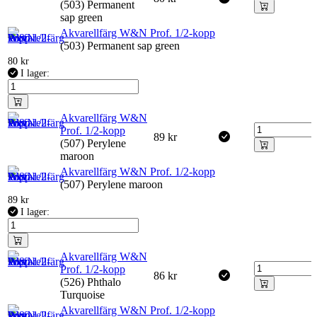
(503) Permanent
sap green
Akvarellfärg W&N Prof. 1/2-kopp
(503) Permanent sap green
80
kr
I lager:
Akvarellfärg W&N
Prof. 1/2-kopp
89
kr
(507) Perylene
maroon
Akvarellfärg W&N Prof. 1/2-kopp
(507) Perylene maroon
89
kr
I lager:
Akvarellfärg W&N
Prof. 1/2-kopp
86
kr
(526) Phthalo
Turquoise
Akvarellfärg W&N Prof. 1/2-kopp