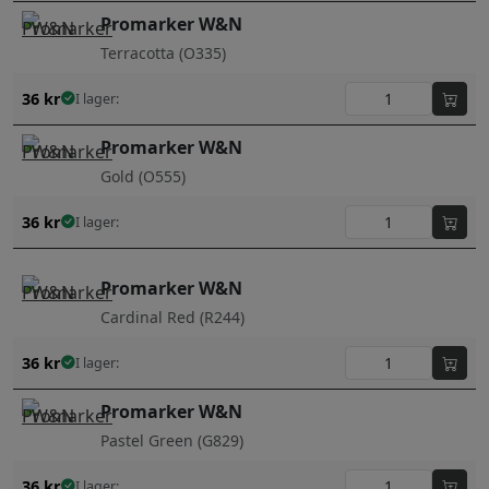
Promarker W&N
Terracotta (O335)
36
kr
I lager:
Promarker W&N
Gold (O555)
36
kr
I lager:
Promarker W&N
Cardinal Red (R244)
36
kr
I lager:
Promarker W&N
Pastel Green (G829)
36
kr
I lager: