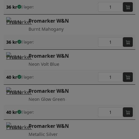
36
kr
I lager:
Promarker W&N
Burnt Mahogany
36
kr
I lager:
Promarker W&N
Neon Volt Blue
40
kr
I lager:
Promarker W&N
Neon Glow Green
40
kr
I lager:
Promarker W&N
Metallic Silver