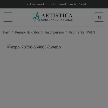
Etablerad butik för Fine-Art sedan 1984
Hem
Pennor & Kritor
Tuschpennor
Promarker W&N