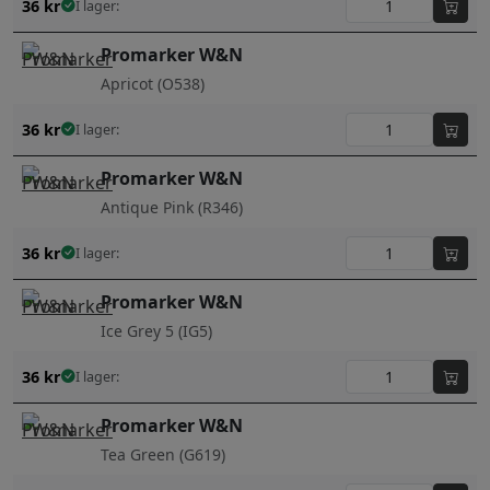
36
kr
I lager:
Promarker W&N
Apricot (O538)
36
kr
I lager:
Promarker W&N
Antique Pink (R346)
36
kr
I lager:
Promarker W&N
Ice Grey 5 (IG5)
36
kr
I lager:
Promarker W&N
Tea Green (G619)