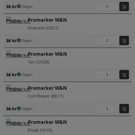
36
kr
I lager:
Promarker W&N
Emerald (G657)
36
kr
I lager:
Promarker W&N
Tan (O528)
36
kr
I lager:
Promarker W&N
Cornflower (B617)
36
kr
I lager:
Promarker W&N
Khaki (Y616)