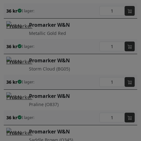
36
kr
I lager:
Promarker W&N
Metallic Gold Red
36
kr
I lager:
Promarker W&N
Storm Cloud (BG05)
36
kr
I lager:
Promarker W&N
Praline (O837)
36
kr
I lager:
Promarker W&N
Saddle Brown (O345)