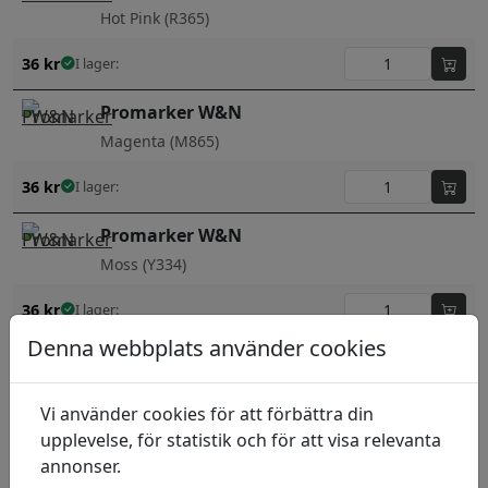
Hot Pink (R365)
36
kr
I lager:
Promarker W&N
Magenta (M865)
36
kr
I lager:
Promarker W&N
Moss (Y334)
36
kr
I lager:
Denna webbplats använder cookies
Promarker W&N
Mulberry (V865)
Vi använder cookies för att förbättra din
36
kr
I lager:
upplevelse, för statistik och för att visa relevanta
annonser.
Promarker W&N