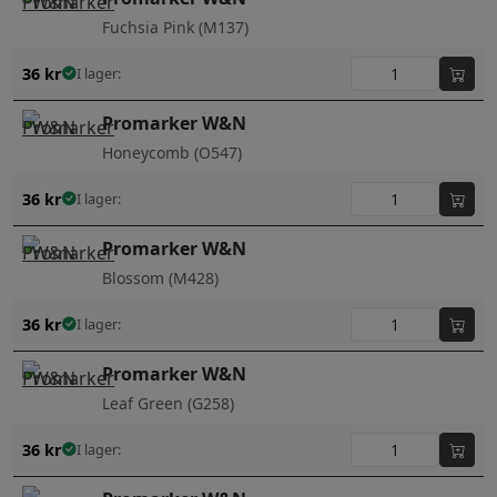
Fuchsia Pink (M137)
36
kr
I lager:
Promarker W&N
Honeycomb (O547)
36
kr
I lager:
Promarker W&N
Blossom (M428)
36
kr
I lager:
Promarker W&N
Leaf Green (G258)
36
kr
I lager: