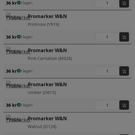
36
kr
I lager:
Promarker W&N
Primrose (Y919)
36
kr
I lager:
Promarker W&N
Pink Carnation (M328)
36
kr
I lager:
Promarker W&N
Umber (O615)
36
kr
I lager:
Promarker W&N
Walnut (O124)