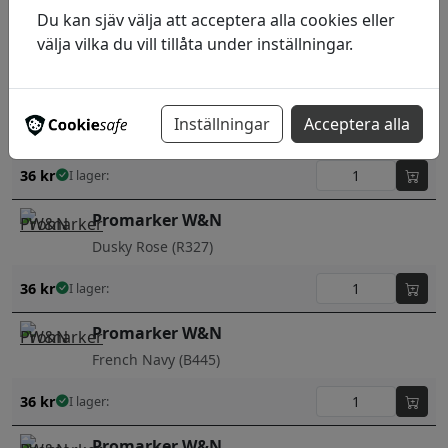
Du kan sjäv välja att acceptera alla cookies eller
Orchid (V528)
välja vilka du vill tillåta under inställningar.
36
kr
I lager:
Promarker W&N
Inställningar
Acceptera alla
Denim Blue (C917)
36
kr
I lager:
Promarker W&N
Dusky Rose (R327)
36
kr
I lager:
Promarker W&N
French Navy (B445)
36
kr
I lager:
Promarker W&N