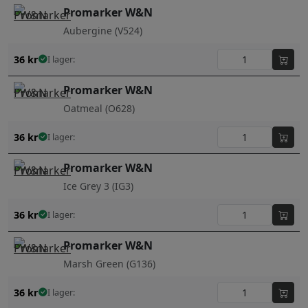
Promarker W&N
Aubergine (V524)
36
kr
I lager:
Promarker W&N
Oatmeal (O628)
36
kr
I lager:
Promarker W&N
Ice Grey 3 (IG3)
36
kr
I lager:
Promarker W&N
Marsh Green (G136)
36
kr
I lager: