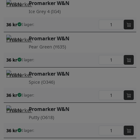
Promarker W&N
Ice Grey 4 (IG4)
36
kr
I lager:
Promarker W&N
Pear Green (Y635)
36
kr
I lager:
Promarker W&N
Spice (O346)
36
kr
I lager:
Promarker W&N
Putty (O618)
36
kr
I lager: