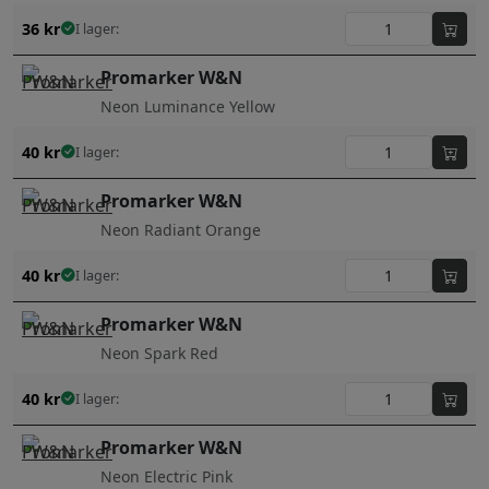
36
kr
I lager:
Promarker W&N
Neon Luminance Yellow
40
kr
I lager:
Promarker W&N
Neon Radiant Orange
40
kr
I lager:
Promarker W&N
Neon Spark Red
40
kr
I lager:
Promarker W&N
Neon Electric Pink