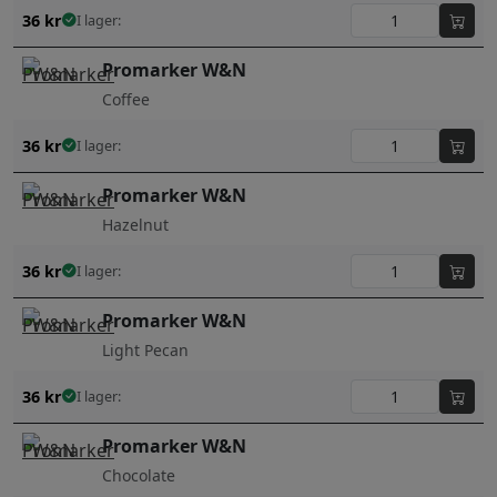
36
kr
I lager:
Promarker W&N
Coffee
36
kr
I lager:
Promarker W&N
Hazelnut
36
kr
I lager:
Promarker W&N
Light Pecan
36
kr
I lager:
Promarker W&N
Chocolate