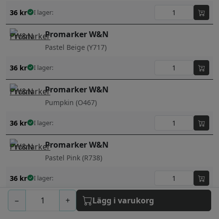
36
kr
I lager:
Promarker W&N
Pastel Beige (Y717)
36
kr
I lager:
Promarker W&N
Pumpkin (O467)
36
kr
I lager:
Promarker W&N
Pastel Pink (R738)
36
kr
I lager:
Promarker W&N
−
+
Lägg i varukorg
Apple (G338)