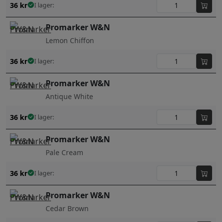
36
kr
I lager:
Promarker W&N
Lemon Chiffon
36
kr
I lager:
Promarker W&N
Antique White
36
kr
I lager:
Promarker W&N
Pale Cream
36
kr
I lager:
Promarker W&N
Cedar Brown